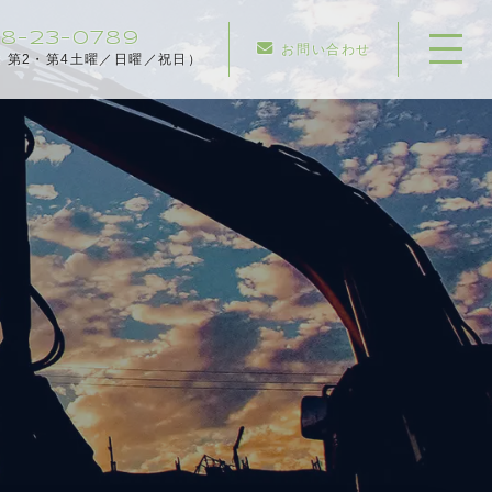
8-23-0789
お問い合わせ
：第2・第4土曜／日曜／祝日）
ホーム
当社について
事業内容
施工実績
見積依頼
採用情報
お知らせ
コンテンツ