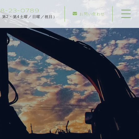
8-23-0789
お問い合わせ
：第2・第4土曜／日曜／祝日）
ホーム
当社について
事業内容
施工実績
見積依頼
採用情報
お知らせ
コンテンツ