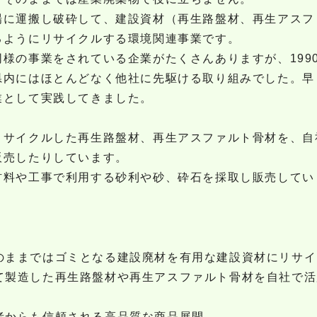
場に運搬し破砕して、建設資材（再生路盤材、再生アスフ
るようにリサイクルする環境関連事業です。
様の事業をされている企業がたくさんありますが、199
県内にはほとんどなく他社に先駆ける取り組みでした。早
業として実践してきました。
リサイクルした再生路盤材、再生アスファルト骨材を、自
販売したりしています。
材料や工事で利用する砂利や砂、砕石を採取し販売してい
のままではゴミとなる建設廃材を有用な建設資材にリサイ
て製造した再生路盤材や再生アスファルト骨材を自社で活
者からも信頼される高品質な商品展開