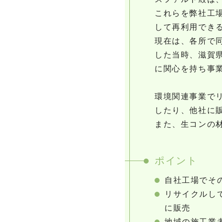
これらを弊社工
して再利用でき
現在は、各所で同
した当時、滋賀
に関心を持ち事
環境関連事業で
したり、他社に
また、生コンの
ポイント
自社工場でそ
リサイクルし
に販売
地域の施工業