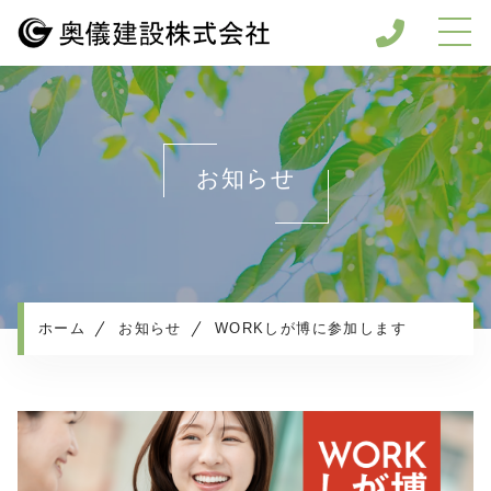
ホーム
当社について
事業内容
お知らせ
施工実績
見積依頼
採用情報
お知らせ
ホーム
お知らせ
WORKしが博に参加します
コンテンツ
プライバシーポリシー